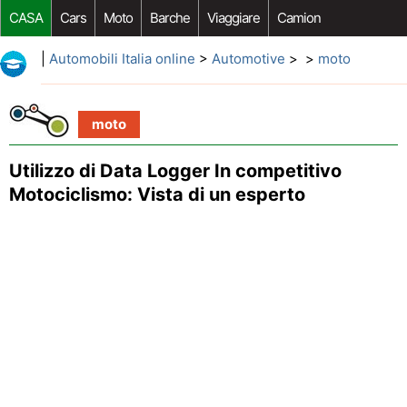
CASA
Cars
Moto
Barche
Viaggiare
Camion
Riparazione Auto
Acquisto Auto
Car Opzioni Aftermarket
|
Automobili Italia online
>
Automotive
> >
moto
moto
Utilizzo di Data Logger In competitivo
Motociclismo: Vista di un esperto