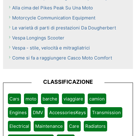
Alla cima del Pikes Peak Su Una Moto
Motorcycle Communication Equipment
Le varietà di parti di prestazioni Da Dougherbert
Vespa Longings Scooter
Vespa - stile, velocità e mitragliatrici
Come si fa a raggiungere Casco Moto Comfort
CLASSIFICAZIONE
Cars
moto
barche
viaggiare
camion
Engines
DMV
AccessoriesKeys
Transmission
Electrical
Maintenance
Care
Radiators