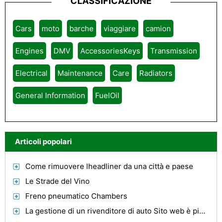
CLASSIFICAZIONE
Cars
moto
barche
viaggiare
camion
Engines
DMV
AccessoriesKeys
Transmission
Electrical
Maintenance
Care
Radiators
General Information
FuelOil
Articoli popolari
Come rimuovere lheadliner da una città e paese
Le Strade del Vino
Freno pneumatico Chambers
La gestione di un rivenditore di auto Sito web è più importante