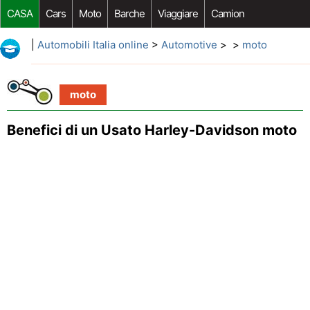
CASA
Cars
Moto
Barche
Viaggiare
Camion
Riparazione Auto
Acquisto Auto
Car Opzioni Aftermarket
|
Automobili Italia online
>
Automotive
> >
moto
moto
Benefici di un Usato Harley-Davidson moto