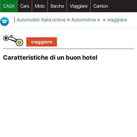
CASA
Cars
Moto
Barche
Viaggiare
Camion
Riparazione Auto
Acquisto Auto
Car Opzioni Aftermarket
|
Automobili Italia online
>
Automotive
> >
viaggiare
viaggiare
Caratteristiche di un buon hotel