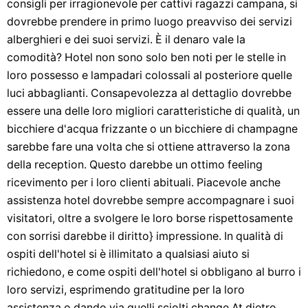
consigli per irragionevole per cattivi ragazzi campana, si
dovrebbe prendere in primo luogo preavviso dei servizi
alberghieri e dei suoi servizi. È il denaro vale la
comodità? Hotel non sono solo ben noti per le stelle in
loro possesso e lampadari colossali al posteriore quelle
luci abbaglianti. Consapevolezza al dettaglio dovrebbe
essere una delle loro migliori caratteristiche di qualità, un
bicchiere d'acqua frizzante o un bicchiere di champagne
sarebbe fare una volta che si ottiene attraverso la zona
della reception. Questo darebbe un ottimo feeling
ricevimento per i loro clienti abituali. Piacevole anche
assistenza hotel dovrebbe sempre accompagnare i suoi
visitatori, oltre a svolgere le loro borse rispettosamente
con sorrisi darebbe il diritto} impressione. In qualità di
ospiti dell'hotel si è illimitato a qualsiasi aiuto si
richiedono, e come ospiti dell'hotel si obbligano al burro i
loro servizi, esprimendo gratitudine per la loro
assistenza o dando via quelli sciolti change.At dietro