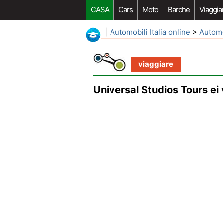
CASA
Cars
Moto
Barche
Viaggia
|
Automobili Italia online
>
Autom
viaggiare
Universal Studios Tours ei 