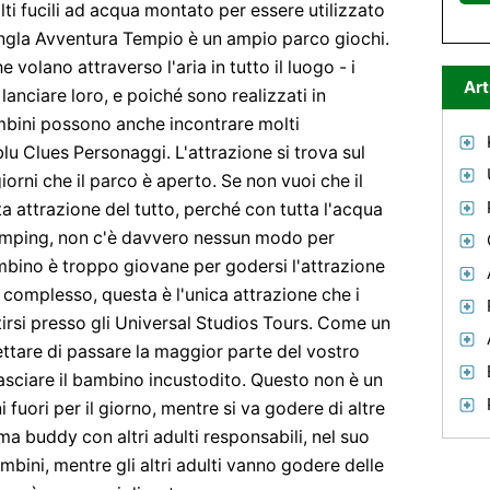
ti fucili ad acqua montato per essere utilizzato
ungla Avventura Tempio è un ampio parco giochi.
 volano attraverso l'aria in tutto il luogo - i
Art
lanciare loro, e poiché sono realizzati in
mbini possono anche incontrare molti
blu Clues Personaggi. L'attrazione si trova sul
giorni che il parco è aperto. Se non vuoi che il
a attrazione del tutto, perché con tutta l'acqua
umping, non c'è davvero nessun modo per
ambino è troppo giovane per godersi l'attrazione
l complesso, questa è l'unica attrazione che i
irsi presso gli Universal Studios Tours. Come un
ettare di passare la maggior parte del vostro
asciare il bambino incustodito. Questo non è un
 fuori per il giorno, mentre si va godere di altre
tema buddy con altri adulti responsabili, nel suo
mbini, mentre gli altri adulti vanno godere delle