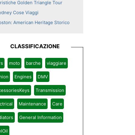
uristiche Golden Triangle Tour
ydney Cose Viaggi
oston: American Heritage Storico
CLASSIFICAZIONE
rs
moto
barche
viaggiare
mion
Engines
DMV
cessoriesKeys
Transmission
ctrical
Maintenance
Care
iators
General Information
lOil