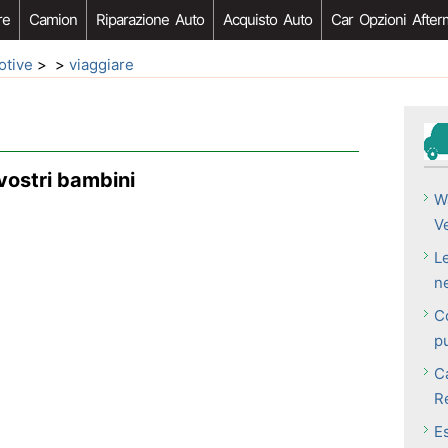
re
Camion
Riparazione Auto
Acquisto Auto
Car Opzioni After
otive
> >
viaggiare
vostri bambini
W
V
Le
ne
C
pu
Ca
R
Es