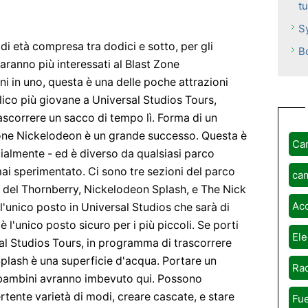
t
S
 di età compresa tra dodici e sotto, per gli
B
ranno più interessati al Blast Zone
ni in uno, questa è una delle poche attrazioni
ico più giovane a Universal Studios Tours,
rascorrere un sacco di tempo lì. Forma di un
Zone Nickelodeon è un grande successo. Questa è
Ca
almente - ed è diverso da qualsiasi parco
ai sperimentato. Ci sono tre sezioni del parco
ca
 del Thornberry, Nickelodeon Splash, e The Nick
Ac
 l'unico posto in Universal Studios che sarà di
, è l'unico posto sicuro per i più piccoli. Se porti
Ele
al Studios Tours, in programma di trascorrere
Splash è una superficie d'acqua. Portare un
Rad
 i bambini avranno imbevuto qui. Possono
rtente varietà di modi, creare cascate, e stare
Fue