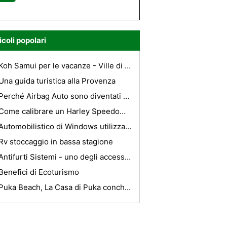
icoli popolari
Koh Samui per le vacanze - Ville di lusso per vacanze a Koh Samui, Thailandia
Una guida turistica alla Provenza
Perché Airbag Auto sono diventati una caratteristica di sicurezza Essential
Come calibrare un Harley Speedometer
Automobilistico di Windows utilizzata per i nuovi Car Navigation Device
Rv stoccaggio in bassa stagione
Antifurti Sistemi - uno degli accessori più importanti per essere installato in auto
Benefici di Ecoturismo
Puka Beach, La Casa di Puka conchiglie