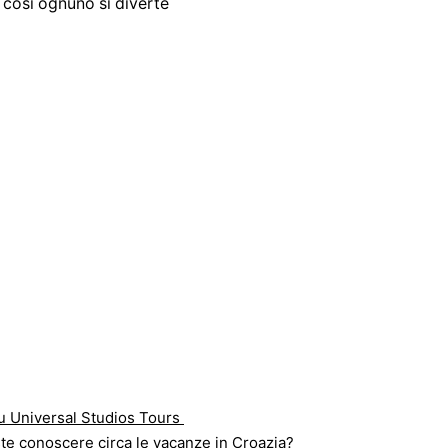
o così ognuno si diverte
su Universal Studios Tours
te conoscere circa le vacanze in Croazia?