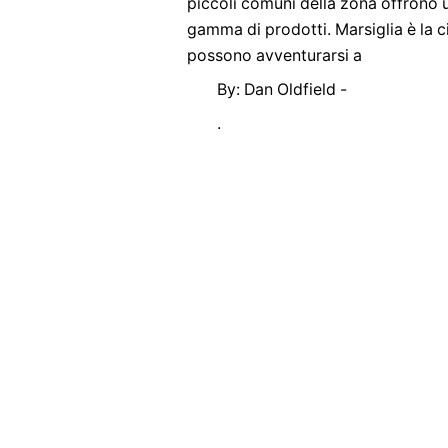
piccoli comuni della zona offrono u
gamma di prodotti. Marsiglia è la c
possono avventurarsi a
By: Dan Oldfield -
.