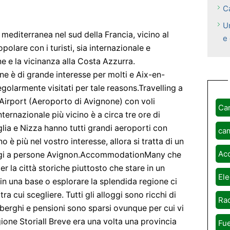
C
Un
mediterranea nel sud della Francia, vicino al
e
polare con i turisti, sia internazionale e
e e la vicinanza alla Costa Azzurra.
ione è di grande interesse per molti e Aix-en-
olarmente visitati per tale reasons.Travelling a
 Airport (Aeroporto di Avignone) con voli
Ca
ternazionale più vicino è a circa tre ore di
lia e Nizza hanno tutti grandi aeroporti con
ca
o è più nel vostro interesse, allora si tratta di un
Ac
Parigi a persone Avignon.AccommodationMany che
r la città storiche piuttosto che stare in un
Ele
 in una base o esplorare la splendida regione ci
a cui scegliere. Tutti gli alloggi sono ricchi di
Rad
lberghi e pensioni sono sparsi ovunque per cui vi
gione StoriaIl Breve era una volta una provincia
Fue