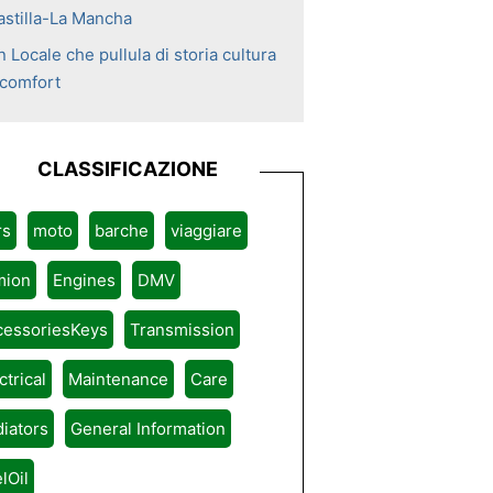
astilla-La Mancha
 Locale che pullula di storia cultura
 comfort
CLASSIFICAZIONE
rs
moto
barche
viaggiare
mion
Engines
DMV
cessoriesKeys
Transmission
ctrical
Maintenance
Care
iators
General Information
lOil