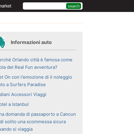
market
Informazioni auto
erché Orlando città è famosa come
sola del Real Fun avventura?
et On con l'emozione di il noleggio
uto a Surfers Paradise
ndiani Accessori Viaggi
tel a Istanbul
na domanda di passaporto a Cancun
 di solito una scommessa sicura
uando si viaggia