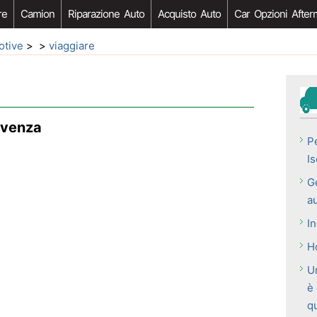
re
Camion
Riparazione Auto
Acquisto Auto
Car Opzioni After
otive
> >
viaggiare
rovenza
P
I
G
a
I
Ho
U
è
q