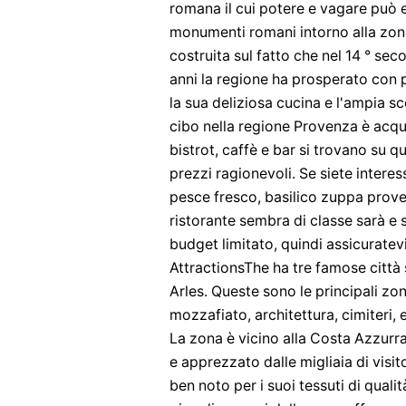
romana il cui potere e vagare può e
monumenti romani intorno alla zona
costruita sul fatto che nel 14 ° seco
anni la regione ha prosperato con 
la sua deliziosa cucina e l'ampia sce
cibo nella regione Provenza è acquo
bistrot, caffè e bar si trovano su q
prezzi ragionevoli. Se siete interess
pesce fresco, basilico zuppa proven
ristorante sembra di classe sarà e 
budget limitato, quindi assicuratevi
AttractionsThe ha tre famose città
Arles. Queste sono le principali zo
mozzafiato, architettura, cimiteri, e
La zona è vicino alla Costa Azzurr
e apprezzato dalle migliaia di vis
ben noto per i suoi tessuti di qualità