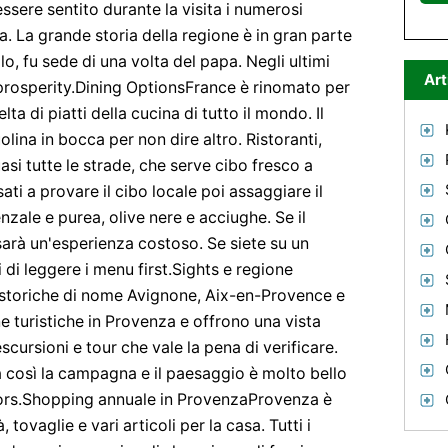
ssere sentito durante la visita i numerosi
. La grande storia della regione è in gran parte
lo, fu sede di una volta del papa. Negli ultimi
Art
prosperity.Dining OptionsFrance è rinomato per
lta di piatti della cucina di tutto il mondo. Il
lina in bocca per non dire altro. Ristoranti,
uasi tutte le strade, che serve cibo fresco a
ati a provare il cibo locale poi assaggiare il
zale e purea, olive nere e acciughe. Se il
sarà un'esperienza costoso. Se siete su un
 di leggere i menu first.Sights e regione
 storiche di nome Avignone, Aix-en-Provence e
ne turistiche in Provenza e offrono una vista
scursioni e tour che vale la pena di verificare.
a così la campagna e il paesaggio è molto bello
itors.Shopping annuale in ProvenzaProvenza è
, tovaglie e vari articoli per la casa. Tutti i