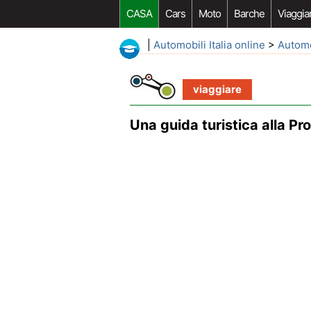
CASA
Cars
Moto
Barche
Viaggia
|
Automobili Italia online
>
Autom
viaggiare
Una guida turistica alla P