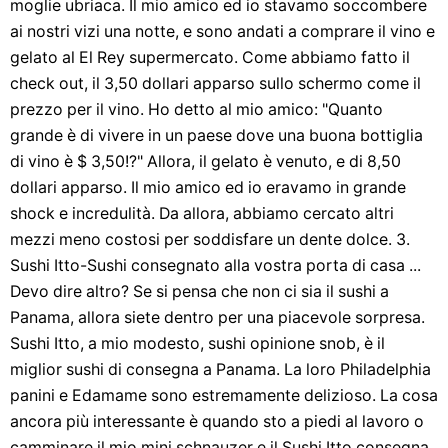
moglie ubriaca. Il mio amico ed io stavamo soccombere
ai nostri vizi una notte, e sono andati a comprare il vino e
gelato al El Rey supermercato. Come abbiamo fatto il
check out, il 3,50 dollari apparso sullo schermo come il
prezzo per il vino. Ho detto al mio amico: "Quanto
grande è di vivere in un paese dove una buona bottiglia
di vino è $ 3,50!?" Allora, il gelato è venuto, e di 8,50
dollari apparso. Il mio amico ed io eravamo in grande
shock e incredulità. Da allora, abbiamo cercato altri
mezzi meno costosi per soddisfare un dente dolce. 3.
Sushi Itto-Sushi consegnato alla vostra porta di casa ...
Devo dire altro? Se si pensa che non ci sia il sushi a
Panama, allora siete dentro per una piacevole sorpresa.
Sushi Itto, a mio modesto, sushi opinione snob, è il
miglior sushi di consegna a Panama. La loro Philadelphia
panini e Edamame sono estremamente delizioso. La cosa
ancora più interessante è quando sto a piedi al lavoro o
camminare il mio mini schnauzer e il Sushi Itto consegna