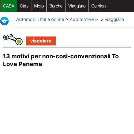
CASA
Cars
Moto
Barche
Viaggiare
Camion
Riparazione Auto
Acquisto Auto
Car Opzioni Aftermarket
|
Automobili Italia online
>
Automotive
> >
viaggiare
viaggiare
13 motivi per non-così-convenzionali To
Love Panama