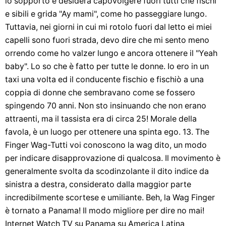
lo sopporto e desidera capovolgere fuori tutti che fischi
e sibili e grida "Ay mami", come ho passeggiare lungo.
Tuttavia, nei giorni in cui mi rotolo fuori dal letto ei miei
capelli sono fuori strada, devo dire che mi sento meno
orrendo come ho valzer lungo e ancora ottenere il "Yeah
baby". Lo so che è fatto per tutte le donne. Io ero in un
taxi una volta ed il conducente fischio e fischiò a una
coppia di donne che sembravano come se fossero
spingendo 70 anni. Non sto insinuando che non erano
attraenti, ma il tassista era di circa 25! Morale della
favola, è un luogo per ottenere una spinta ego. 13. The
Finger Wag-Tutti voi conoscono la wag dito, un modo
per indicare disapprovazione di qualcosa. Il movimento è
generalmente svolta da scodinzolante il dito indice da
sinistra a destra, considerato dalla maggior parte
incredibilmente scortese e umiliante. Beh, la Wag Finger
è tornato a Panama! Il modo migliore per dire no mai!
Internet Watch TV su Panama su America Latina