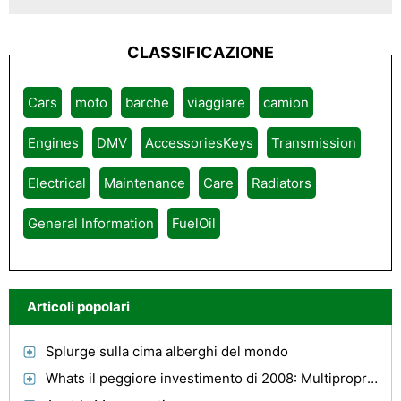
CLASSIFICAZIONE
Cars
moto
barche
viaggiare
camion
Engines
DMV
AccessoriesKeys
Transmission
Electrical
Maintenance
Care
Radiators
General Information
FuelOil
Articoli popolari
Splurge sulla cima alberghi del mondo
Whats il peggiore investimento di 2008: Multiproprietà