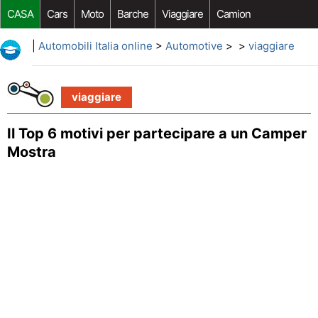
CASA
Cars
Moto
Barche
Viaggiare
Camion
Riparazione Auto
Acquisto Auto
Car Opzioni Aftermarket
|
Automobili Italia online
>
Automotive
> >
viaggiare
viaggiare
Il Top 6 motivi per partecipare a un Camper
Mostra