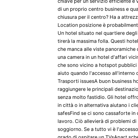
chiave per un servizio efficiente e
di un proprio centro business e qua
chiusura per il centro? Ha a attre
Location posizione è probabilmente
Un hotel situato nel quartiere degli 
tirerà la massima folla. Questi hot
che manca alle viste panoramiche d
una camera in un hotel d'affari vici
che sono vicino a hotspot pubblici
aiuto quando l'accesso all'interno 
Trasporti issuesA buon business ho
raggiungere le principali destinazio
senza molto fastidio. Gli hotel offr
in città o in alternativa aiutano i c
safesFind se ci sono cassaforte in 
lavoro. Ciò allevierà di problemi di
soggiorno. Se a tutto vi è l'access
grado di ospitare un TVsApart sche