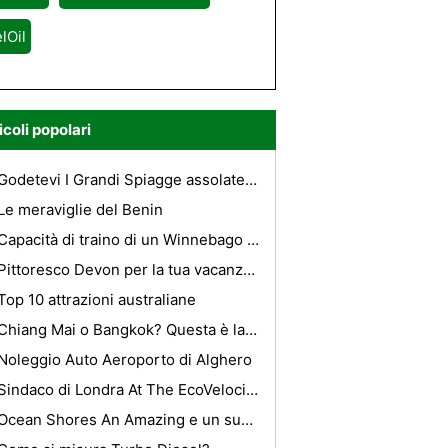
lOil
icoli popolari
Godetevi I Grandi Spiagge assolate A Bexhill
Le meraviglie del Benin
Capacità di traino di un Winnebago del 1996 Rialta
Pittoresco Devon per la tua vacanza da sogno
Top 10 attrazioni australiane
Chiang Mai o Bangkok? Questa è la domanda.
Noleggio Auto Aeroporto di Alghero
Sindaco di Londra At The EcoVelocity Mostra
Ocean Shores An Amazing e un suggestivo vacanza Spot You Can Ever See