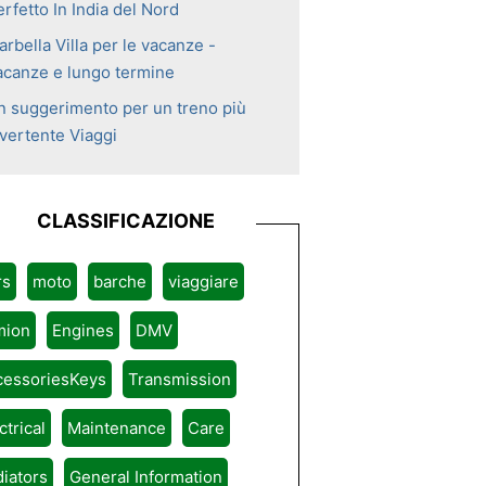
rfetto In India del Nord
rbella Villa per le vacanze -
acanze e lungo termine
n suggerimento per un treno più
ivertente Viaggi
CLASSIFICAZIONE
rs
moto
barche
viaggiare
mion
Engines
DMV
cessoriesKeys
Transmission
ctrical
Maintenance
Care
iators
General Information