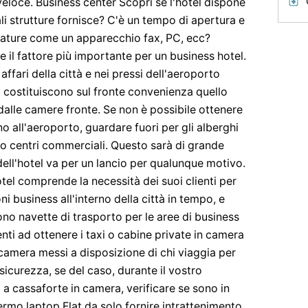
 veloce. Business center Scopri se l'hotel dispone
li strutture fornisce? C'è un tempo di apertura e
zzature come un apparecchio fax, PC, ecc?
 il fattore più importante per un business hotel.
affari della città e nei pressi dell'aeroporto
el costituiscono sul fronte convenienza quello
alle camere fronte. Se non è possibile ottenere
no all'aeroporto, guardare fuori per gli alberghi
 o centri commerciali. Questo sarà di grande
dell'hotel va per un lancio per qualunque motivo.
tel comprende la necessità dei suoi clienti per
ni business all'interno della città in tempo, e
ono navette di trasporto per le aree di business
lienti ad ottenere i taxi o cabine private in camera
camera messi a disposizione di chi viaggia per
 sicurezza, se del caso, durante il vostro
o a cassaforte in camera, verificare se sono in
rmo laptop.Flat da solo fornire intrattenimento,