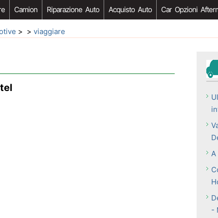
re
Camion
Riparazione Auto
Acquisto Auto
Car Opzioni After
otive
> >
viaggiare
tel
Ul
in
V
D
A
C
H
De
-