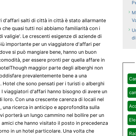
Pe
Ma
V
d'affari salti di città in città è stato allarmante
che quasi tutti noi abbiamo familiarità con i
U
 di valigie'. Le crescenti esigenze di aziende di
d
iù importante per un viaggiatore d'affari per
, dove si può mangiare bene, hanno un buon
 comodità, per essere pronti per quella affare in
otelThough maggior parte degli alberghi non
soddisfare prevalentemente bene a una
Ca
. Hotel che sono pensati per i turisti o alberghi
I viaggiatori d'affari hanno bisogno di avere un
ca
di loro. Con una crescente carenza di locali nel
Ac
à, una ricerca in anticipo e approfondita sulla
ta vi porterà un lungo cammino nel bollire per un
Ele
i amici che hanno visitato il posto in precedenza
orno in un hotel particolare. Una volta che
Rad