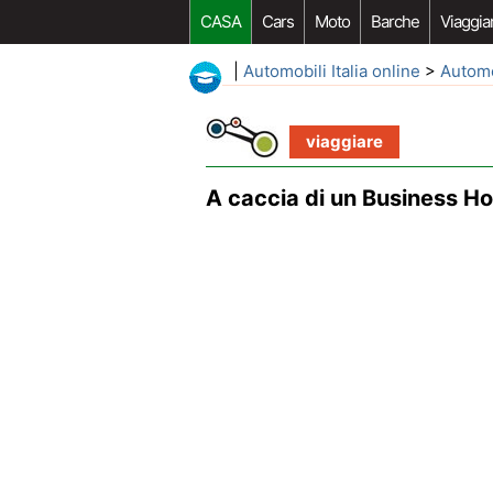
CASA
Cars
Moto
Barche
Viaggia
|
Automobili Italia online
>
Autom
viaggiare
A caccia di un Business Ho