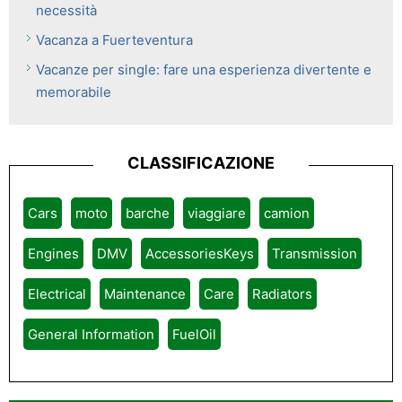
necessità
Vacanza a Fuerteventura
Vacanze per single: fare una esperienza divertente e
memorabile
CLASSIFICAZIONE
Cars
moto
barche
viaggiare
camion
Engines
DMV
AccessoriesKeys
Transmission
Electrical
Maintenance
Care
Radiators
General Information
FuelOil