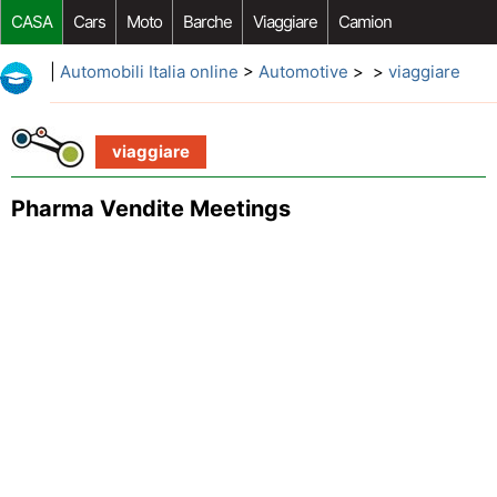
CASA
Cars
Moto
Barche
Viaggiare
Camion
Riparazione Auto
Acquisto Auto
Car Opzioni Aftermarket
|
Automobili Italia online
>
Automotive
> >
viaggiare
viaggiare
Pharma Vendite Meetings