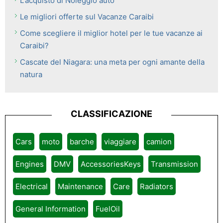
L'acquisto di Noleggio auto
Le migliori offerte sul Vacanze Caraibi
Come scegliere il miglior hotel per le tue vacanze ai
Caraibi?
Cascate del Niagara: una meta per ogni amante della
natura
CLASSIFICAZIONE
Cars
moto
barche
viaggiare
camion
Engines
DMV
AccessoriesKeys
Transmission
Electrical
Maintenance
Care
Radiators
General Information
FuelOil