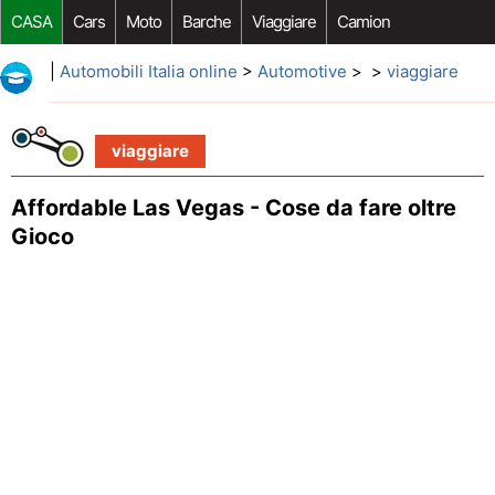
CASA
Cars
Moto
Barche
Viaggiare
Camion
Riparazione Auto
Acquisto Auto
Car Opzioni Aftermarket
|
Automobili Italia online
>
Automotive
> >
viaggiare
viaggiare
Affordable Las Vegas - Cose da fare oltre
Gioco