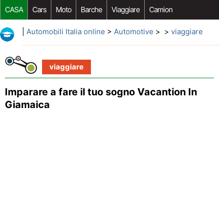
CASA
Cars
Moto
Barche
Viaggiare
Camion
Riparazione Auto
Acquisto Auto
Car Opzioni Aftermarket
|
Automobili Italia online
>
Automotive
> >
viaggiare
viaggiare
Imparare a fare il tuo sogno Vacantion In
Giamaica