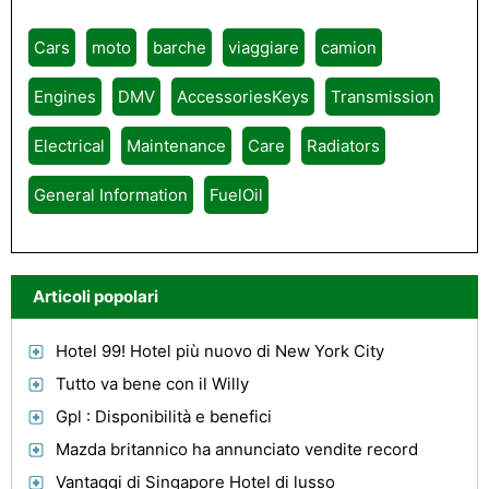
Cars
moto
barche
viaggiare
camion
Engines
DMV
AccessoriesKeys
Transmission
Electrical
Maintenance
Care
Radiators
General Information
FuelOil
Articoli popolari
Hotel 99! Hotel più nuovo di New York City
Tutto va bene con il Willy
Gpl : Disponibilità e benefici
Mazda britannico ha annunciato vendite record
Vantaggi di Singapore Hotel di lusso