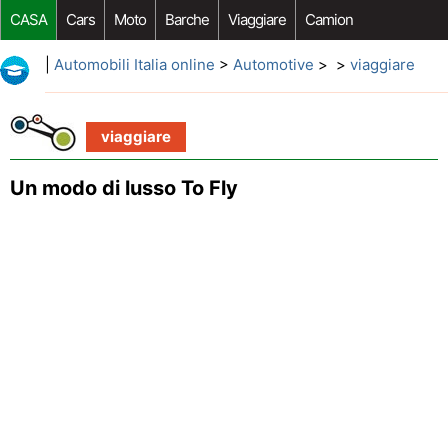
CASA
Cars
Moto
Barche
Viaggiare
Camion
Riparazione Auto
Acquisto Auto
Car Opzioni Aftermarket
|
Automobili Italia online
>
Automotive
> >
viaggiare
viaggiare
Un modo di lusso To Fly