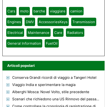
Cars
moto
barche
viaggiare
camion
Engines
DMV
AccessoriesKeys
Transmission
Electrical
Maintenance
Care
Radiators
General Information
FuelOil
Articoli popolari
Conserva Grandi ricordi di viaggio a Tangeri Hotel
Viaggio India e sperimentare la magia
Alberghi Mosca: Novel Volto, stile precedente
Scenari che richiedono una US Rinnovo del passaporto online
Come controllare la cronologia di registrazione di un veicolo