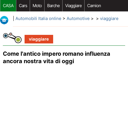
CASA
Cars
Moto
Barche
Viaggiare
Camion
Riparazione Auto
Acquisto Auto
Car Opzioni Aftermarket
|
Automobili Italia online
>
Automotive
> >
viaggiare
viaggiare
Come l'antico impero romano influenza
ancora nostra vita di oggi