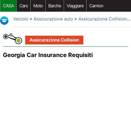
CASA
Cars
Moto
Barche
Viaggiare
Camion
Riparazione Auto
Acquisto Auto
Car Opzioni Aftermarket
Veicolo
>
Assicurazione auto
>
Assicurazione Collision
>
Assicurazione Collision
Georgia Car Insurance Requisiti