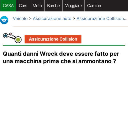
CASA
Cars
Moto
Barche
Viaggiare
Camion
Riparazione Auto
Acquisto Auto
Car Opzioni Aftermarket
Veicolo
>
Assicurazione auto
>
Assicurazione Collision
>
Assicurazione Collision
Quanti danni Wreck deve essere fatto per
una macchina prima che si ammontano ?