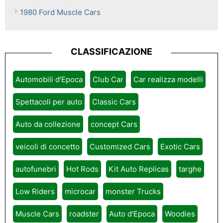
1980 Ford Muscle Cars
CLASSIFICAZIONE
Automobili d'Epoca
Club Car
Car realizza modelli
Spettacoli per auto
Classic Cars
Auto da collezione
concept Cars
veicoli di concetto
Customized Cars
Exotic Cars
autofunebri
Hot Rods
Kit Auto Replicas
targhe
Low Riders
microcar
monster Trucks
Muscle Cars
roadster
Auto d'Epoca
Woodies