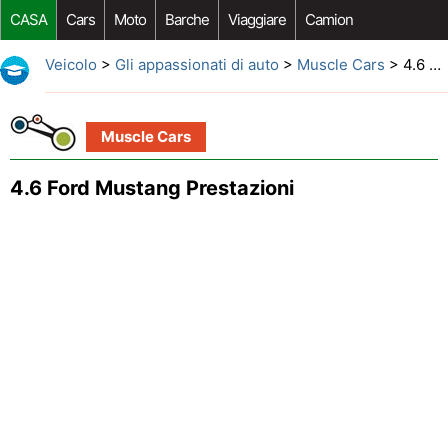
CASA
Cars
Moto
Barche
Viaggiare
Camion
Riparazione Auto
Acquisto Auto
Car Opzioni Aftermarket
Veicolo
>
Gli appassionati di auto
>
Muscle Cars
> 4.6 Ford Mustang Prestazioni
Muscle Cars
4.6 Ford Mustang Prestazioni