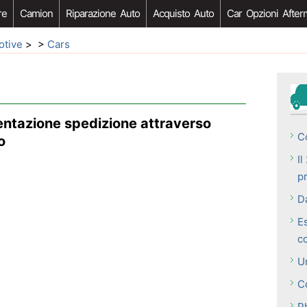
re
Camion
Riparazione Auto
Acquisto Auto
Car Opzioni After
otive
> >
Cars
ntazione spedizione attraverso
C
o
Il
pr
D
E
c
U
C
P