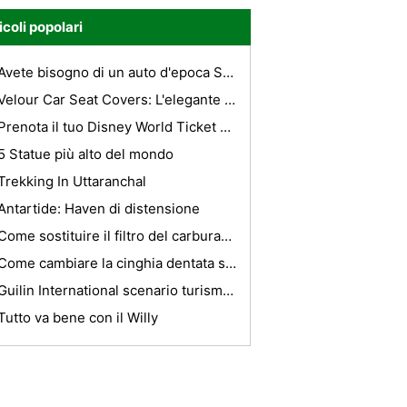
icoli popolari
Avete bisogno di un auto d'epoca Servizio di trasporto
Velour Car Seat Covers: L'elegante di sedile su misura Covers
Prenota il tuo Disney World Ticket online
5 Statue più alto del mondo
Trekking In Uttaranchal
Antartide: Haven di distensione
Come sostituire il filtro del carburante su una Toyota Avalon
Come cambiare la cinghia dentata su un Pathfinder
Guilin International scenario turismo festa celebrata
Tutto va bene con il Willy