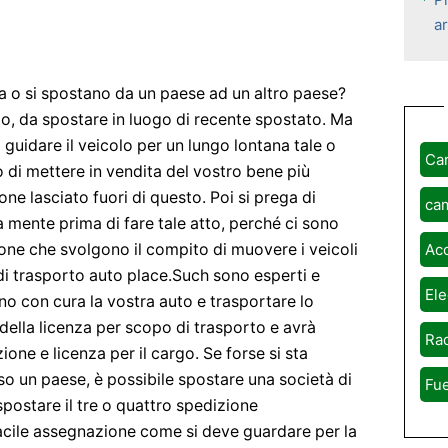
a
ra o si spostano da un paese ad un altro paese?
po, da spostare in luogo di recente spostato. Ma
 guidare il veicolo per un lungo lontana tale o
Ca
o di mettere in vendita del vostro bene più
ne lasciato fuori di questo. Poi si prega di
ca
a mente prima di fare tale atto, perché ci sono
ne che svolgono il compito di muovere i veicoli
Ac
di trasporto auto place.Such sono esperti e
Ele
o con cura la vostra auto e trasportare lo
della licenza per scopo di trasporto e avrà
Rad
ione e licenza per il cargo. Se forse si sta
so un paese, è possibile spostare una società di
Fue
postare il tre o quattro spedizione
facile assegnazione come si deve guardare per la