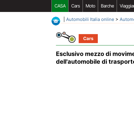
CASA
Cars
Moto
Barche
Viaggia
|
Automobili Italia online
>
Autom
Cars
Esclusivo mezzo di movime
dell'automobile di trasport