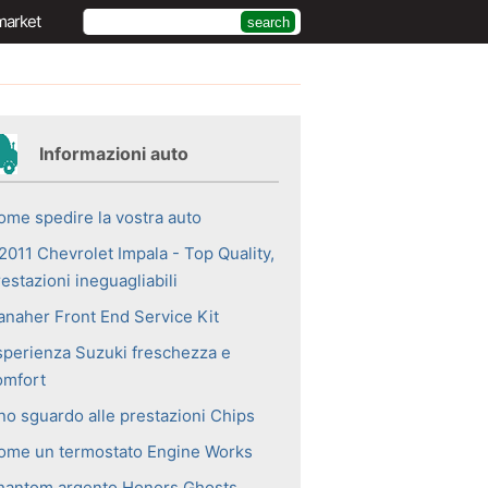
market
Informazioni auto
ome spedire la vostra auto
 2011 Chevrolet Impala - Top Quality,
estazioni ineguagliabili
anaher Front End Service Kit
sperienza Suzuki freschezza e
omfort
no sguardo alle prestazioni Chips
ome un termostato Engine Works
hantom argento Honors Ghosts