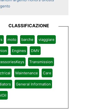
rgento
CLASSIFICAZIONE
rs
moto
barche
viaggiare
mion
Engines
DMV
cessoriesKeys
Transmission
ctrical
Maintenance
Care
iators
General Information
lOil