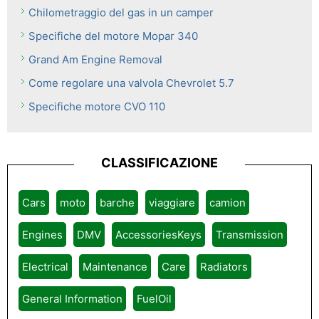
Chilometraggio del gas in un camper
Specifiche del motore Mopar 340
Grand Am Engine Removal
Come regolare una valvola Chevrolet 5.7
Specifiche motore CVO 110
CLASSIFICAZIONE
Cars
moto
barche
viaggiare
camion
Engines
DMV
AccessoriesKeys
Transmission
Electrical
Maintenance
Care
Radiators
General Information
FuelOil