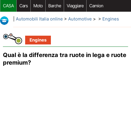
CASA
Cars
Moto
Barche
Viaggiare
Camion
Riparazione Auto
Acquisto Auto
Car Opzioni Aftermarket
|
Automobili Italia online
>
Automotive
> >
Engines
Engines
Qual è la differenza tra ruote in lega e ruote
premium?