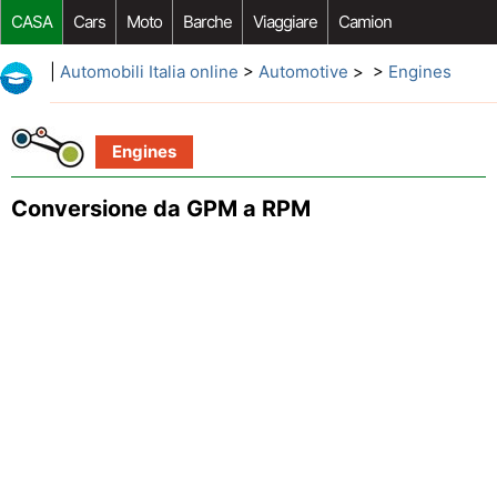
CASA
Cars
Moto
Barche
Viaggiare
Camion
Riparazione Auto
Acquisto Auto
Car Opzioni Aftermarket
|
Automobili Italia online
>
Automotive
> >
Engines
Engines
Conversione da GPM a RPM