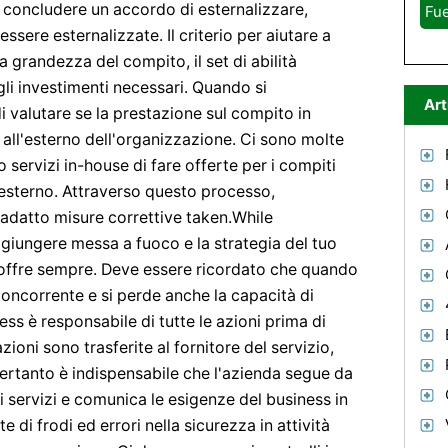
i concludere un accordo di esternalizzare,
Fue
ssere esternalizzate. Il criterio per aiutare a
a grandezza del compito, il set di abilità
egli investimenti necessari. Quando si
Art
di valutare se la prestazione sul compito in
o all'esterno dell'organizzazione. Ci sono molte
 servizi in-house di fare offerte per i compiti
l'esterno. Attraverso questo processo,
 adatto misure correttive taken.While
ggiungere messa a fuoco e la strategia del tuo
 offre sempre. Deve essere ricordato che quando
 concorrente e si perde anche la capacità di
ss è responsabile di tutte le azioni prima di
zioni sono trasferite al fornitore del servizio,
 Pertanto è indispensabile che l'azienda segue da
di servizi e comunica le esigenze del business in
te di frodi ed errori nella sicurezza in attività