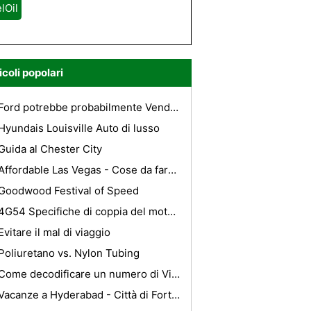
lOil
icoli popolari
Ford potrebbe probabilmente Vendi Aston Martin questa settimana
Hyundais Louisville Auto di lusso
Guida al Chester City
Affordable Las Vegas - Cose da fare oltre Gioco
Goodwood Festival of Speed ​​
4G54 Specifiche di coppia del motore
Evitare il mal di viaggio
Poliuretano vs. Nylon Tubing
Come decodificare un numero di Vin su un Banshee
Vacanze a Hyderabad - Città di Fortune