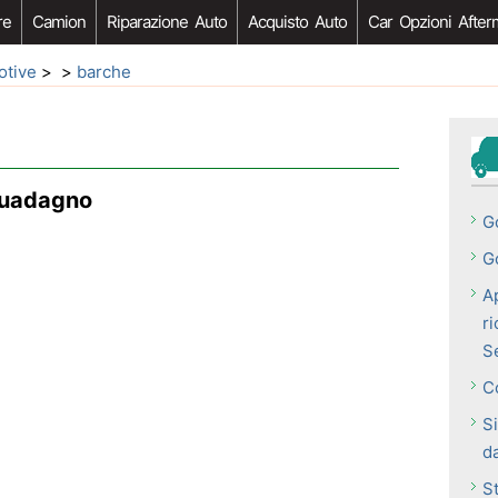
re
Camion
Riparazione Auto
Acquisto Auto
Car Opzioni After
otive
> >
barche
guadagno
G
G
A
r
S
C
S
d
St