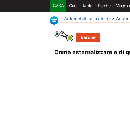
CASA
Cars
Moto
Barche
Viaggia
|
Automobili Italia online
>
Autom
barche
Come esternalizzare e di 