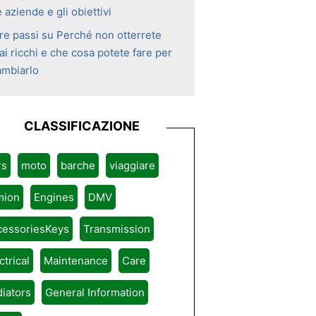
 aziende e gli obiettivi
tre passi su Perché non otterrete
i ricchi e che cosa potete fare per
ambiarlo
CLASSIFICAZIONE
rs
moto
barche
viaggiare
mion
Engines
DMV
cessoriesKeys
Transmission
ctrical
Maintenance
Care
iators
General Information