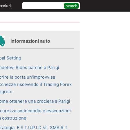
market
Informazioni auto
oal Setting
odetevi Rides barche a Parigi
prire la porta un'improvvisa
icchezza risolvendo il Trading Forex
egreto
ome ottenere una crociera a Parigi
icurezza antincendio e evacuazioni
a costruzione
rategia, E S.T.U.P.I.D Vs. SMA R T.