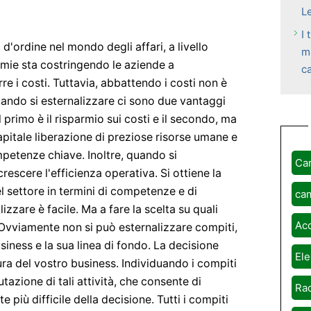
Le
I 
d'ordine nel mondo degli affari, a livello
ma
omie sta costringendo le aziende a
c
rre i costi. Tuttavia, abbattendo i costi non è
uando si esternalizzare ci sono due vantaggi
 primo è il risparmio sui costi e il secondo, ma
pitale liberazione di preziose risorse umane e
mpetenze chiave. Inoltre, quando si
Ca
rescere l'efficienza operativa. Si ottiene la
del settore in termini di competenze e di
ca
izzare è facile. Ma a fare la scelta su quali
Ac
a. Ovviamente non si può esternalizzare compiti,
siness e la sua linea di fondo. La decisione
Ele
ra del vostro business. Individuando i compiti
utazione di tali attività, che consente di
Rad
e più difficile della decisione. Tutti i compiti