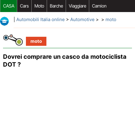
CASA
Cars
Moto
Barche
Viaggiare
Camion
Riparazione Auto
Acquisto Auto
Car Opzioni Aftermarket
|
Automobili Italia online
>
Automotive
> >
moto
moto
Dovrei comprare un casco da motociclista
DOT ?