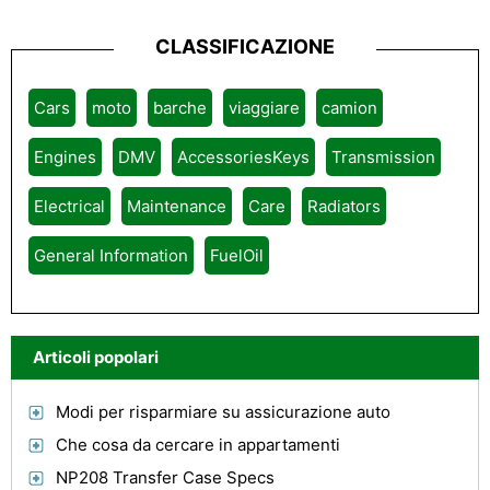
CLASSIFICAZIONE
Cars
moto
barche
viaggiare
camion
Engines
DMV
AccessoriesKeys
Transmission
Electrical
Maintenance
Care
Radiators
General Information
FuelOil
Articoli popolari
Modi per risparmiare su assicurazione auto
Che cosa da cercare in appartamenti
NP208 Transfer Case Specs