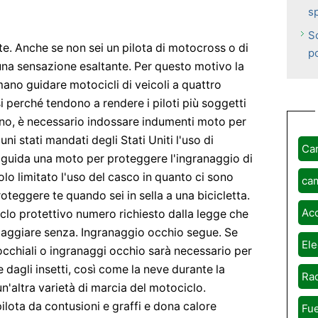
sp
S
te. Anche se non sei un pilota di motocross o di
po
una sensazione esaltante. Per questo motivo la
ano guidare motocicli di veicoli a quattro
i perché tendono a rendere i piloti più soggetti
 uno, è necessario indossare indumenti moto per
ni stati mandati degli Stati Uniti l'uso di
Ca
i guida una moto per proteggere l'ingranaggio di
lo limitato l'uso del casco in quanto ci sono
ca
oteggere te quando sei in sella a una bicicletta.
Ac
lo protettivo numero richiesto dalla legge che
iaggiare senza. Ingranaggio occhio segue. Se
Ele
occhiali o ingranaggi occhio sarà necessario per
 dagli insetti, così come la neve durante la
Rad
n'altra varietà di marcia del motociclo.
lota da contusioni e graffi e dona calore
Fue