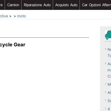
re
Camion
Riparazione Auto
Acquisto Auto
Car Opzioni After
otive
> >
moto
rcycle Gear
N
T
A
m
C
M
A
Se
4