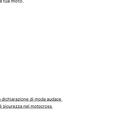
la tua moto.
a dichiarazione di moda audace
 di sicurezza nel motocross