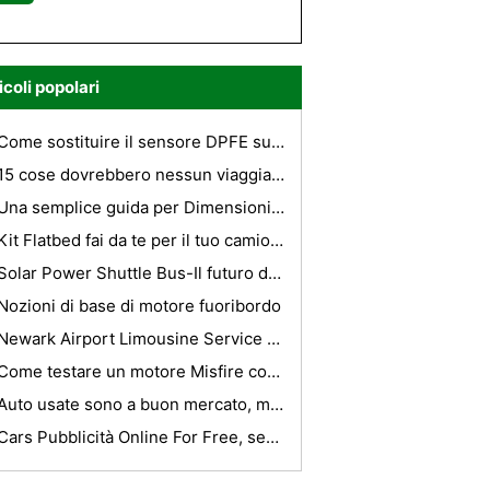
icoli popolari
Come sostituire il sensore DPFE su un Ford Escape
15 cose dovrebbero nessun viaggiatore uscire di casa senza
Una semplice guida per Dimensioni dei pneumatici
Kit Flatbed fai da te per il tuo camioncino da 1/2 tonnellata
Solar Power Shuttle Bus-Il futuro di Charter Bus
Nozioni di base di motore fuoribordo
Newark Airport Limousine Service - Facilitare lo stress del viaggio
Come testare un motore Misfire con un flacone spray dacqua
Auto usate sono a buon mercato, ma prezioso
Cars Pubblicità Online For Free, segno precoce offerte