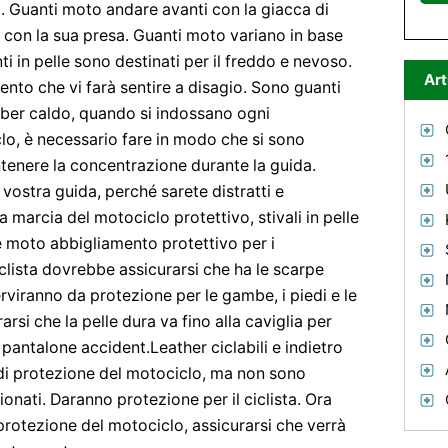
o. Guanti moto andare avanti con la giacca di
ta con la sua presa. Guanti moto variano in base
anti in pelle sono destinati per il freddo e nevoso.
Art
ento che vi farà sentire a disagio. Sono guanti
er caldo, quando si indossano ogni
lo, è necessario fare in modo che si sono
tenere la concentrazione durante la guida.
 vostra guida, perché sarete distratti e
la marcia del motociclo protettivo, stivali in pelle
moto abbigliamento protettivo per i
iclista dovrebbe assicurarsi che ha le scarpe
rviranno da protezione per le gambe, i piedi e le
rarsi che la pelle dura va fino alla caviglia per
pantalone accident.Leather ciclabili e indietro
vi di protezione del motociclo, ma non sono
nati. Daranno protezione per il ciclista. Ora
protezione del motociclo, assicurarsi che verrà