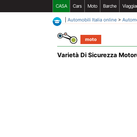
CASA
Cars
Moto
Barche
Viaggia
|
Automobili Italia online
>
Autom
moto
Varietà Di Sicurezza Moto