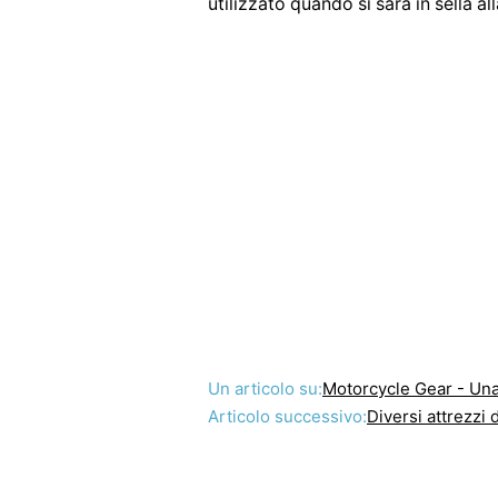
utilizzato quando si sarà in sella al
Un articolo su:
Motorcycle Gear - Un
Articolo successivo:
Diversi attrezzi