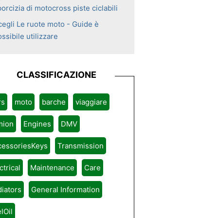
orcizia di motocross piste ciclabili
cegli Le ruote moto - Guide è
ssibile utilizzare
CLASSIFICAZIONE
rs
moto
barche
viaggiare
mion
Engines
DMV
cessoriesKeys
Transmission
ctrical
Maintenance
Care
iators
General Information
lOil