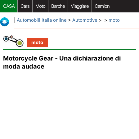
CASA
Cars
Moto
Barche
Viaggiare
Camion
Riparazione Auto
Acquisto Auto
Car Opzioni Aftermarket
|
Automobili Italia online
>
Automotive
> >
moto
moto
Motorcycle Gear - Una dichiarazione di
moda audace