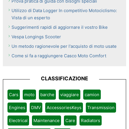
Prova pratica di guida con bisogni speciali
Utilizzo di Data Logger In competitivo Motociclismo:
Vista di un esperto
Suggerimenti rapidi di aggiornare il vostro Bike
Vespa Longings Scooter
Un metodo ragionevole per l'acquisto di moto usate
Come si fa a raggiungere Casco Moto Comfort
CLASSIFICAZIONE
Cars
moto
barche
viaggiare
camion
Engines
DMV
AccessoriesKeys
Transmission
Electrical
Maintenance
Care
Radiators