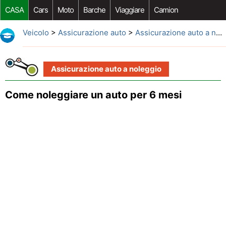
CASA
Cars
Moto
Barche
Viaggiare
Camion
Riparazione Auto
Acquisto Auto
Car Opzioni Aftermarket
Veicolo
>
Assicurazione auto
>
Assicurazione auto a noleggio
Assicurazione auto a noleggio
Come noleggiare un auto per 6 mesi