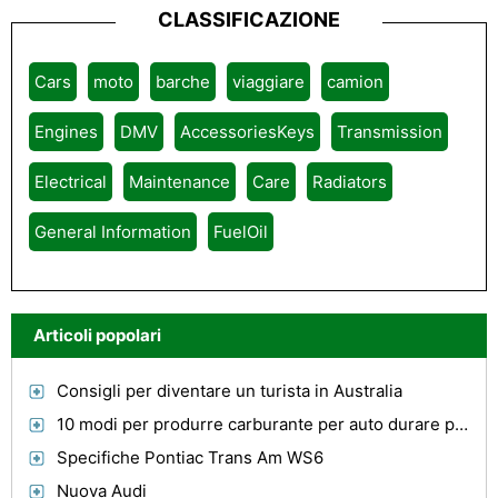
CLASSIFICAZIONE
Cars
moto
barche
viaggiare
camion
Engines
DMV
AccessoriesKeys
Transmission
Electrical
Maintenance
Care
Radiators
General Information
FuelOil
Articoli popolari
Consigli per diventare un turista in Australia
10 modi per produrre carburante per auto durare più a lungo
Specifiche Pontiac Trans Am WS6
Nuova Audi