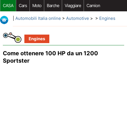
CASA
Cars
Moto
Barche
Viaggiare
Camion
Riparazione Auto
Acquisto Auto
Car Opzioni Aftermarket
|
Automobili Italia online
>
Automotive
> >
Engines
Engines
Come ottenere 100 HP da un 1200
Sportster