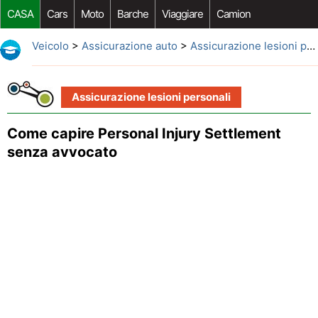
CASA
Cars
Moto
Barche
Viaggiare
Camion
Riparazione Auto
Acquisto Auto
Car Opzioni Aftermarket
Veicolo
>
Assicurazione auto
>
Assicurazione lesioni personali
Assicurazione lesioni personali
Come capire Personal Injury Settlement
senza avvocato