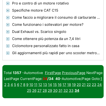
Pro e contro di un motore rotativo
Specifiche motore CAT C15
Come faccio a migliorare il consumo di carburante su un camion diesel Ford 6.0?
Come funzionano i sollevatori per motore?
Dual Exhaust vs. Scarico singolo
Come ottenere più potenza da un 7,4 litri
Ciclomotore personalizzato fatto in casa
Gli aggiornamenti più rapidi per uno scooter metropolitano
Total
1357
-Automotive
FirstPage
PreviousPage
NextPage
LastPage CurrentPage:
34
/34
40
-Automotive/Page Goto:
1
2
3
4
5
6
7
8
9
10
11
12
13
14
15
16
17
18
19
20
21
22
23
24
25
26
27
28
29
30
31
32
33
34