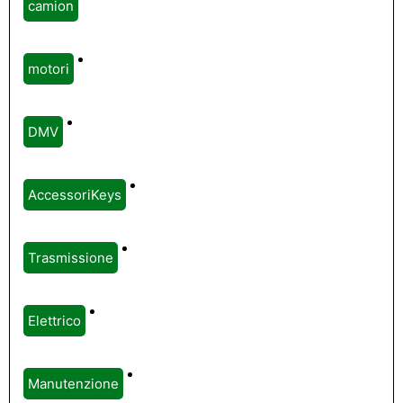
camion
motori
DMV
AccessoriKeys
Trasmissione
Elettrico
Manutenzione