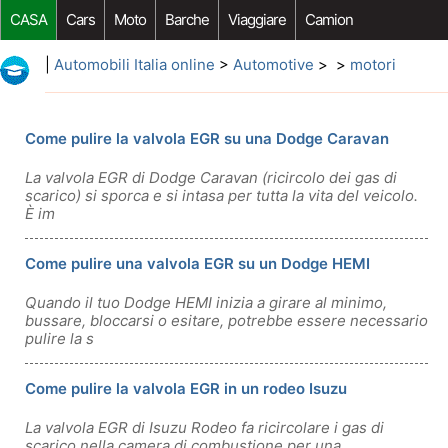
CASA
Cars
Moto
Barche
Viaggiare
Camion
Riparazione Auto
Acquisto Auto
Car Opzioni Aftermarket
|
Automobili Italia online
>
Automotive
> >
motori
Come pulire la valvola EGR su una Dodge Caravan
La valvola EGR di Dodge Caravan (ricircolo dei gas di
scarico) si sporca e si intasa per tutta la vita del veicolo.
È im
Come pulire una valvola EGR su un Dodge HEMI
Quando il tuo Dodge HEMI inizia a girare al minimo,
bussare, bloccarsi o esitare, potrebbe essere necessario
pulire la s
Come pulire la valvola EGR in un rodeo Isuzu
La valvola EGR di Isuzu Rodeo fa ricircolare i gas di
scarico nella camera di combustione per una