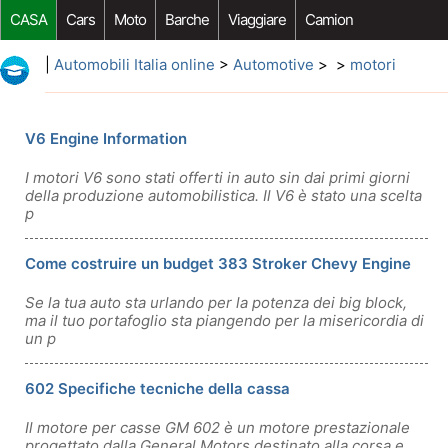
CASA
Cars
Moto
Barche
Viaggiare
Camion
Riparazione Auto
Acquisto Auto
Car Opzioni Aftermarket
|
Automobili Italia online
>
Automotive
> >
motori
V6 Engine Information
I motori V6 sono stati offerti in auto sin dai primi giorni
della produzione automobilistica. Il V6 è stato una scelta
p
Come costruire un budget 383 Stroker Chevy Engine
Se la tua auto sta urlando per la potenza dei big block,
ma il tuo portafoglio sta piangendo per la misericordia di
un p
602 Specifiche tecniche della cassa
Il motore per casse GM 602 è un motore prestazionale
progettato dalla General Motors destinato alla corsa e