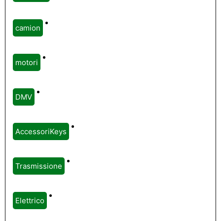
camion
motori
DMV
AccessoriKeys
Trasmissione
Elettrico