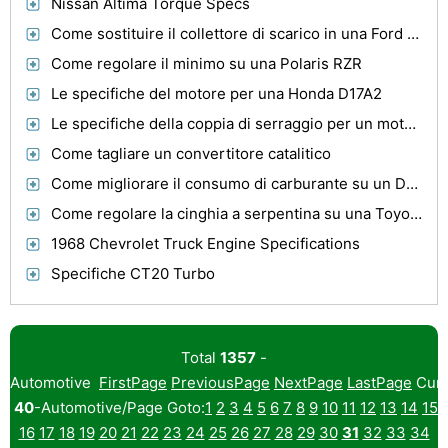
Nissan Altima Torque Specs
Come sostituire il collettore di scarico in una Ford Mustang
Come regolare il minimo su una Polaris RZR
Le specifiche del motore per una Honda D17A2
Le specifiche della coppia di serraggio per un motore Ford 4.2 L V6 del 1997
Come tagliare un convertitore catalitico
Come migliorare il consumo di carburante su un Dodge Diesel
Come regolare la cinghia a serpentina su una Toyota Sienna V6
1968 Chevrolet Truck Engine Specifications
Specifiche CT20 Turbo
Total
1357
-
Automotive
FirstPage
PreviousPage
NextPage
LastPage
Curr
40
-Automotive/Page Goto:
1
2
3
4
5
6
7
8
9
10
11
12
13
14
15
16
17
18
19
20
21
22
23
24
25
26
27
28
29
30
31
32
33
34