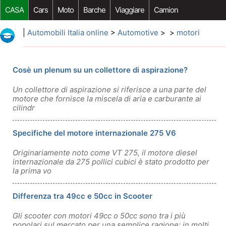
CASA
Cars
Moto
Barche
Viaggiare
Camion
Riparazione Auto
Acquisto Auto
Car Opzioni Aftermarket
|
Automobili Italia online
>
Automotive
> >
motori
Cosè un plenum su un collettore di aspirazione?
Un collettore di aspirazione si riferisce a una parte del
motore che fornisce la miscela di aria e carburante ai
cilindr
Specifiche del motore internazionale 275 V6
Originariamente noto come VT 275, il motore diesel
internazionale da 275 pollici cubici è stato prodotto per
la prima vo
Differenza tra 49cc e 50cc in Scooter
Gli scooter con motori 49cc o 50cc sono tra i più
popolari sul mercato per una semplice ragione: in molti