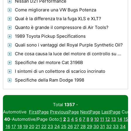
Nissan D21 Performance
Come migliorare una VW Bugs Potenza
Qual è la differenza tra la fuga XLS e XLT?
Quanto è grande il compressore di Air Tools?
1989 Toyota Pickup Specifications
Quali sono i vantaggi del Royal Purple Synthetic Oil?
Che cosa causa la luce del motore di controllo su un secolo Buick?
Specifiche del motore Cat 3196B
I sintomi di un collettore di scarico incrinato
Specifiche della Ram Dodge 1998
Total
1357
-
Automotive
FirstPage
PreviousPage
NextPage
LastPage
Curr
40
-Automotive/Page Goto:
1
2
3
4
5
6
7
8
9
10
11
12
13
14
15
16
17
18
19
20
21
22
23
24
25
26
27
28
29
30
31
32
33
34