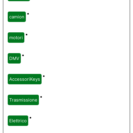
camion
motori
DMV
AccessoriKeys
Trasmissione
Elettrico