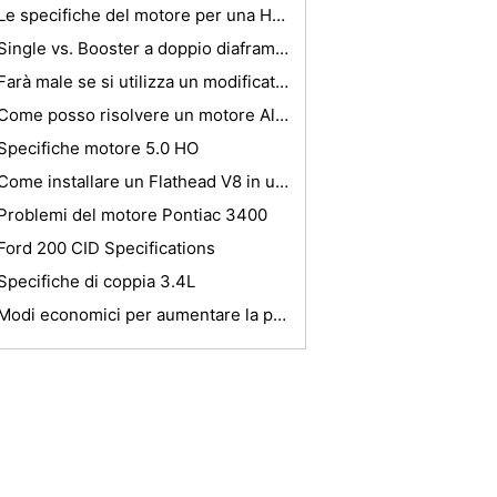
Le specifiche del motore per una Honda D17A2
Single vs. Booster a doppio diaframma Booster
Farà male se si utilizza un modificatore di attrito in un asse di slittamento non limitato?
Come posso risolvere un motore Altima Nissan che non si avvia?
Specifiche motore 5.0 HO
Come installare un Flathead V8 in un modello-A Ford
Problemi del motore Pontiac 3400
Ford 200 CID Specifications
Specifiche di coppia 3.4L
Modi economici per aumentare la potenza di una Mustang V6