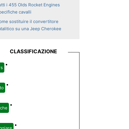
utti i 455 Olds Rocket Engines
ecifiche cavalli
me sostituire il convertitore
atalitico su una Jeep Cherokee
CLASSIFICAZIONE
rs
to
rche
ggiare