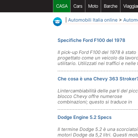
CASA
Cars
Moto
Barche
Viaggia
|
Automobili Italia online
>
Autom
Specifiche Ford F100 del 1978
Il pick-up Ford F100 del 1978 è stato
progettato come un veicolo da lavor
utilitario. Utilizzati nei traffici e nelle 
Che cosa è una Chevy 363 Stroker
Lintercambiabilità delle parti del pic
blocco Chevy offre numerose
combinazioni; questo si traduce in
variazioni di
Dodge Engine 5.2 Specs
Il termine Dodge 5.2 è una scorciatoi
motori Dodge da 5,2 litri. Questi moto