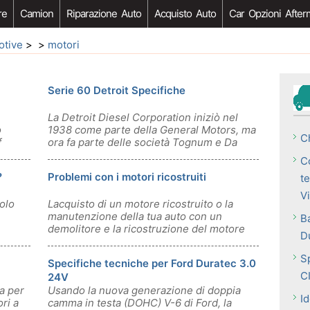
re
Camion
Riparazione Auto
Acquisto Auto
Car Opzioni After
otive
> >
motori
Serie 60 Detroit Specifiche
La Detroit Diesel Corporation iniziò nel
o
1938 come parte della General Motors, ma
C
f
ora fa parte delle società Tognum e Da
C
?
Problemi con i motori ricostruiti
t
V
colo
Lacquisto di un motore ricostruito o la
manutenzione della tua auto con un
B
demolitore e la ricostruzione del motore
D
esis
S
Specifiche tecniche per Ford Duratec 3.0
C
24V
a per
Usando la nuova generazione di doppia
I
ri a
camma in testa (DOHC) V-6 di Ford, la