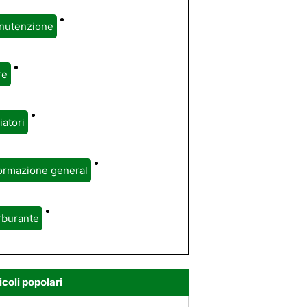
nutenzione
re
iatori
ormazione general
rburante
icoli popolari