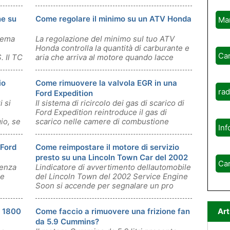
ne su
Come regolare il minimo su un ATV Honda
Ma
stema
La regolazione del minimo sul tuo ATV
Honda controlla la quantità di carburante e
Ca
 Il TC
aria che arriva al motore quando lacce
io
Come rimuovere la valvola EGR in una
rad
Ford Expedition
i si
Il sistema di ricircolo dei gas di scarico di
Ford Expedition reintroduce il gas di
io, se
scarico nelle camere di combustione
Inf
 Ford
Come reimpostare il motore di servizio
presto su una Lincoln Town Car del 2002
Ca
tenza
Lindicatore di avvertimento dellautomobile
se
del Lincoln Town del 2002 Service Engine
Soon si accende per segnalare un pro
X 1800
Come faccio a rimuovere una frizione fan
Art
da 5.9 Cummins?