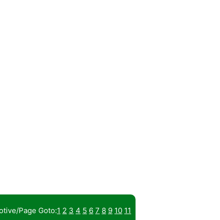
tive/Page Goto:
1
2
3
4
5
6
7
8
9
10
11