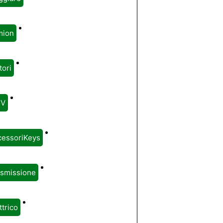
mion
ori
V
cessoriKeys
asmissione
ttrico