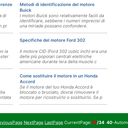
ferenze
Metodi di identificazione del motore
Buick
a di
I motori Buick sono relativamente facili da
identificare, sebbene i numeri imprecisi di
n pr
una miriade possano confondere.
Specifiche del motore Ford 302
n la
Il motore CID (Ford 302 cubic inch) era una
ester
delle più popolari centrali elettriche
americane durante lera della muscle c
Come sostituire il motore in un Honda
Accord
Se il motore del tuo Honda Accord è
lla
bloccato o bruciato, dovrai rimuovere il
entata
motore per ricostruirlo o sostituirlo. Se p
eviousPage
NextPage
LastPage
CurrentPage:
28
/34
40
-Automo