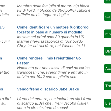
ome
Membro della famiglia di motori big block
ri
FE di Ford, il blocco da 390 pollici cubici è
della
difficile da distinguere dagli a
ca
2.5
Come identificare un motore fuoribordo
forzato in base al numero di modello
mot
Iniziata nei primi anni 80 quando la US
 cui il
Marine rilevò la fabbrica di fuoribordo
Chrysler ad Hartford, nel Wisconsin, i f
DM
un
Come rendere il mio Freightliner Go
Faster
Nominato per una classe di navi da carico
Ac
el tuo
transoceaniche, Freightliner è entrato in
attività nel 1942 con lesplicito sco
Tr
es
Vendo freno di scarico Jake Brake
o litri
I freni del motore, che includono sia i freni
 sul
di scarico (EBs) che i freni Jacobs (Jake),
Ele
sono in circolazione da quasi