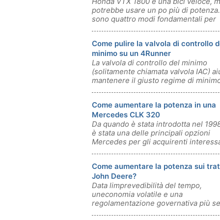
Honda VTX 1800 è una bici veloce, 
potrebbe usare un po più di potenza.
sono quattro modi fondamentali per
aumentar
Come pulire la valvola di controllo d
minimo su un 4Runner
La valvola di controllo del minimo
(solitamente chiamata valvola IAC) ai
mantenere il giusto regime di minimo
Come aumentare la potenza in una
Mercedes CLK 320
Da quando è stata introdotta nel 199
è stata una delle principali opzioni
Mercedes per gli acquirenti interessa
Come aumentare la potenza sui trat
John Deere?
Data limprevedibilità del tempo,
uneconomia volatile e una
regolamentazione governativa più se
lagricoltore di oggi