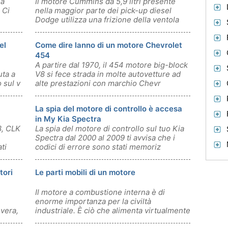
ma
Il motore Cummins da 5,9 litri presente
 Ci
nella maggior parte dei pick-up diesel
Dodge utilizza una frizione della ventola
el
Come dire lanno di un motore Chevrolet
454
A partire dal 1970, il 454 motore big-block
uta a
V8 si fece strada in molte autovetture ad
 sul v
alte prestazioni con marchio Chevr
La spia del motore di controllo è accesa
in My Kia Spectra
8, CLK
La spia del motore di controllo sul tuo Kia
Spectra dal 2000 al 2009 ti avvisa che i
ti
codici di errore sono stati memoriz
tori
Le parti mobili di un motore
Il motore a combustione interna è di
enorme importanza per la civiltà
vera,
industriale. È ciò che alimenta virtualmente
ogni