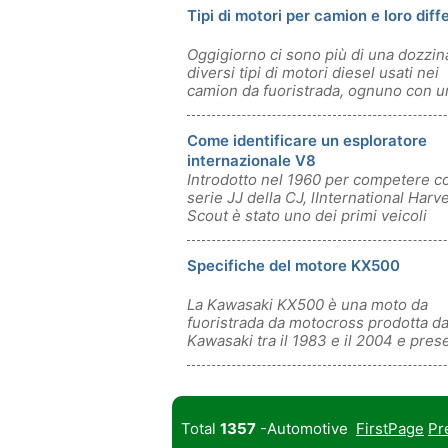
Tipi di motori per camion e loro dif
Oggigiorno ci sono più di una dozzin
diversi tipi di motori diesel usati nei
camion da fuoristrada, ognuno con u
Come identificare un esploratore
internazionale V8
Introdotto nel 1960 per competere co
serie JJ della CJ, lInternational Harv
Scout è stato uno dei primi veicoli
Specifiche del motore KX500
La Kawasaki KX500 è una moto da
fuoristrada da motocross prodotta da
Kawasaki tra il 1983 e il 2004 e pres
nel
Total
1357
-Automotive
FirstPage
Pr