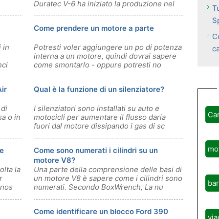
Duratec V-6 ha iniziato la produzione nel
T
19
Sp
Come prendere un motore a parte
Co
 in
Potresti voler aggiungere un po di potenza
c
interna a un motore, quindi dovrai sapere
nci
come smontarlo - oppure potresti no
ir
Qual è la funzione di un silenziatore?
 di
I silenziatori sono installati su auto e
Ca
a o in
motocicli per aumentare il flusso daria
fuori dal motore dissipando i gas di sc
mo
re
Come sono numerati i cilindri su un
motore V8?
olta la
Una parte della comprensione delle basi di
r
un motore V8 è sapere come i cilindri sono
ba
onos
numerati. Secondo BoxWrench, La nu
Come identificare un blocco Ford 390
via