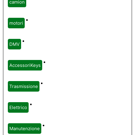
camion
motori
DMV
AccessoriKeys
Trasmissione
Elettrico
Manutenzione