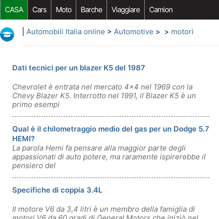
CASA
Cars
Moto
Barche
Viaggiare
Camion
Riparazione Auto
Acquisto Auto
Car Opzioni Aftermarket
|
Automobili Italia online
>
Automotive
> >
motori
Dati tecnici per un blazer K5 del 1987
Chevrolet è entrata nel mercato 4x4 nel 1969 con la
Chevy Blazer K5. Interrotto nel 1991, il Blazer K5 è un
primo esempi
Qual è il chilometraggio medio del gas per un Dodge 5.7
HEMI?
La parola Hemi fa pensare alla maggior parte degli
appassionati di auto potere, ma raramente ispirerebbe il
pensiero del
Specifiche di coppia 3.4L
Il motore V6 da 3,4 litri è un membro della famiglia di
motori V6 da 60 gradi di General Motors che iniziò nel