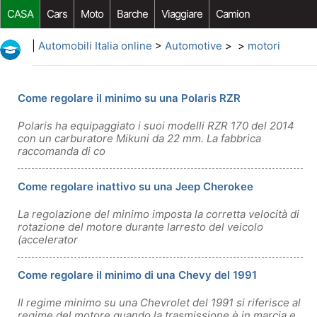
CASA
Cars
Moto
Barche
Viaggiare
Camion
Riparazione Auto
Acquisto Auto
Car Opzioni Aftermarket
|
Automobili Italia online
>
Automotive
> >
motori
Come regolare il minimo su una Polaris RZR
Polaris ha equipaggiato i suoi modelli RZR 170 del 2014
con un carburatore Mikuni da 22 mm. La fabbrica
raccomanda di co
Come regolare inattivo su una Jeep Cherokee
La regolazione del minimo imposta la corretta velocità di
rotazione del motore durante larresto del veicolo
(accelerator
Come regolare il minimo di una Chevy del 1991
Il regime minimo su una Chevrolet del 1991 si riferisce al
regime del motore quando la trasmissione è in marcia e