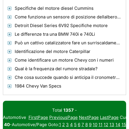
Specifiche del motore diesel Cummins
Come funziona un sensore di posizione dellalbero motore?
Detroit Diesel Series 6V92 Specifiche motore
Le differenze tra una BMW 740i e 740Li
Può un cattivo catalizzatore fare un surriscaldamento dellautomobile?
Identificazione del motore Caterpillar
Come identificare un motore Chevy con i numeri
Qual è la frequenza del rumore stradale?
Che cosa succede quando si anticipa il cronometraggio degli alberi a camme?
1984 Chevy Van Specs
Total
1357
-
Automotive
FirstPage
PreviousPage
NextPage
LastPage
Curr
40
-Automotive/Page Goto:
1
2
3
4
5
6
7
8
9
10
11
12
13
14
15