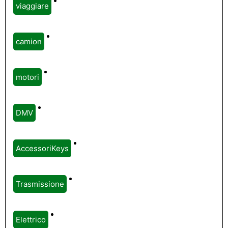
viaggiare
camion
motori
DMV
AccessoriKeys
Trasmissione
Elettrico