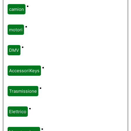
camion
motori
DMV
AccessoriKeys
Trasmissione
Elettrico