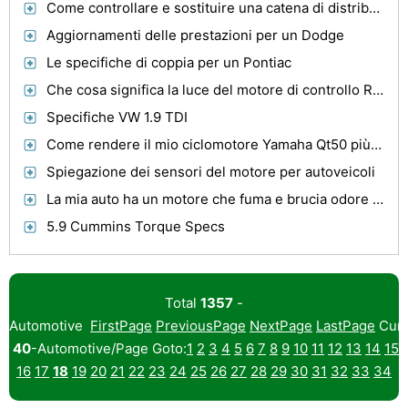
Come controllare e sostituire una catena di distribuzione in una Ford Taurus
Aggiornamenti delle prestazioni per un Dodge
Le specifiche di coppia per un Pontiac
Che cosa significa la luce del motore di controllo RX8?
Specifiche VW 1.9 TDI
Come rendere il mio ciclomotore Yamaha Qt50 più veloce
Spiegazione dei sensori del motore per autoveicoli
La mia auto ha un motore che fuma e brucia odore ma non si surriscalda
5.9 Cummins Torque Specs
Total
1357
-
Automotive
FirstPage
PreviousPage
NextPage
LastPage
Curr
40
-Automotive/Page Goto:
1
2
3
4
5
6
7
8
9
10
11
12
13
14
15
16
17
18
19
20
21
22
23
24
25
26
27
28
29
30
31
32
33
34