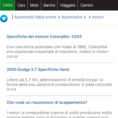
CASA
Cars
Moto
Barche
Viaggiare
Camion
Riparazione Auto
Acquisto Auto
Car Opzioni Aftermarket
|
Automobili Italia online
>
Automotive
> >
motori
Specifiche del motore Caterpillar 3304
Con una storia aziendale che risale al 1880, Caterpillar
era unazienda industriale di macchine, trattori e motori
con pi
2005 Dodge 5.7 Specifiche Hemi
LHemi da 5,7 litri, abbreviazione di emisferica ​​per la
forma della sua camera di combustione, è stata collocata
in tre
Che cosè un risuonatore di scappamento?
I motori a combustione interna di solito producono molto
rumore mentre sono in funzione, e questo rumore può